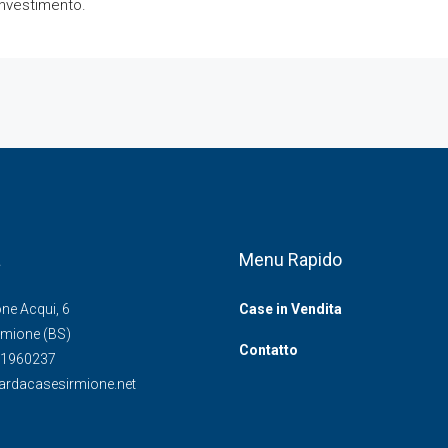
nvestimento.
a
Menu Rapido
one Acqui, 6
Case in Vendita
rmione (BS)
Contatto
11960237
ardacasesirmione.net