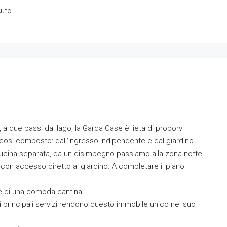
Auto
 due passi dal lago, la Garda Case è lieta di proporvi
 così composto: dall’ingresso indipendente e dal giardino
ucina separata, da un disimpegno passiamo alla zona notte
on accesso diretto al giardino. A completare il piano
e di una comoda cantina.
i i principali servizi rendono questo immobile unico nel suo