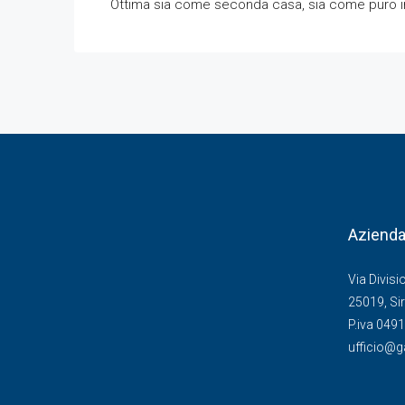
Ottima sia come seconda casa, sia come puro i
Aziend
Via Divisi
25019, Si
P.iva 049
ufficio@g