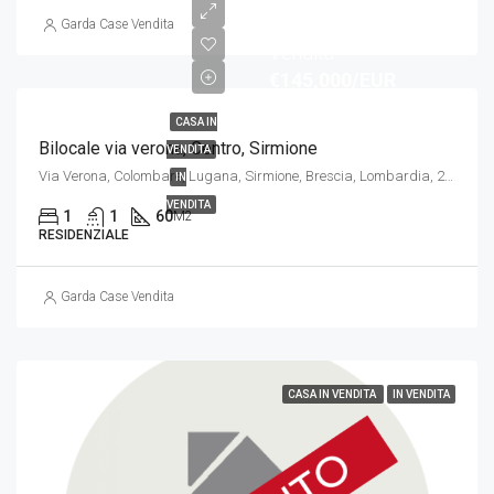
Prezzo di
Garda Case Vendita
Vendita
€145,000/EUR
CASA IN
Bilocale via verona, Centro, Sirmione
VENDITA
Via Verona, Colombare, Lugana, Sirmione, Brescia, Lombardia, 25019, Italia
IN
VENDITA
1
1
60
M2
RESIDENZIALE
Garda Case Vendita
CASA IN VENDITA
IN VENDITA