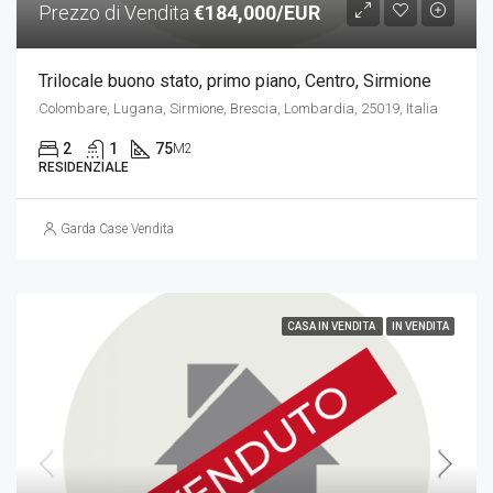
Prezzo di Vendita
€184,000/EUR
Trilocale buono stato, primo piano, Centro, Sirmione
Colombare, Lugana, Sirmione, Brescia, Lombardia, 25019, Italia
2
1
75
M2
RESIDENZIALE
Garda Case Vendita
CASA IN VENDITA
IN VENDITA