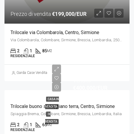
Prezzo di vendita
€199,000/EUR
Trilocale via Colombarola, Centro, Sirmione
Via Colombarola, Colombare, Sirmione, Brescia, Lombardia, 25019, Italia
2
1
85
M2
RESIDENZIALE
Prezzo di
Garda Case Vendita
Vendita
€400,000/EUR
CASA IN
Trilocale buono stato, piano terra, Centro, Sirmione
VENDITA
Spiaggia Brema, Colombare, Sirmione, Brescia, Lombardia, Italia
IN
VENDITA
2
1
65
M2
RESIDENZIALE