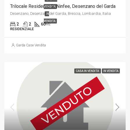
Trilocale Residence le Ninfee, Desenzano del Garda
VENDITA
Desenzano, Desenzano del Garda, Brescia, Lombardia, Italia
IN
VENDITA
2
2
60
M2
RESIDENZIALE
Garda Case Vendita
CASA IN VENDITA
IN VENDITA